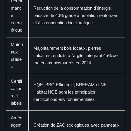
Perfor
manc
Réduction de la consommation d'énergie
e
passive de 40% grâce à l'isolation renforcée
énerg
et à la conception bioclimatique
étique
Matéri
Majoritairement bois locaux, pierres
aux
calcaires, enduits à l'argile, intégrant 45% de
utilisé
matériaux biosourcés en 2024
s
Certifi
HQE, BBC-Effinergie, BREEAM et NF
cation
Habitat HQE sont les principales
s et
certifications environnementales
labels
Amén
agem
Création de ZAC écologiques avec panneaux