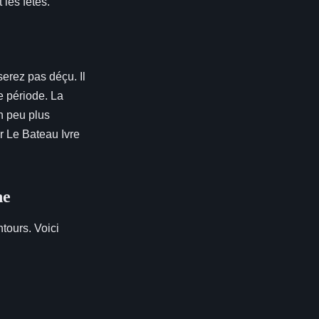
les fêtes.
serez pas déçu. Il
e période. La
un peu plus
ar Le Bateau Ivre
ne
ntours. Voici