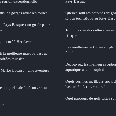
e région exceptionnelle
Pays Basque
ns les gorges attire les foules
Quelles sont les activités de gol
séjour touristique au Pays Basq
u Pays Basque : un guide pour
ue
Top 5 des visites culturelles i
Basque
s de surf à Hendaye
Les meilleures activités en plein
famille
sir la meilleure marque basque
oirées réussies
Découvrez les meilleures opti
aquatique à saint-raphaël
 Merko Lacarra : Une aventure
Quels sont les meilleurs spots 
basque ? découvrez-les !
tés de plein air à découvrir au
Quel parcours de golf tester su
nne