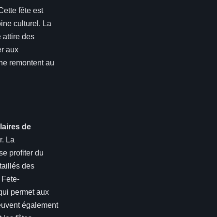
ette fête est
ine culturel. La
 attire des
er aux
nne remontent au
laires de
r. La
e profiter du
taillés des
 Fete-
qui permet aux
 peuvent également