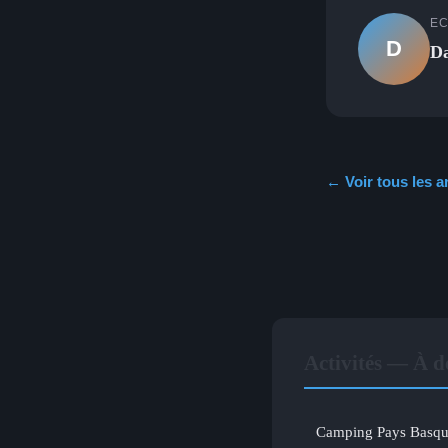
EC
D
D
← Voir tous les ar
Activités — À d
Camping Pays Basque