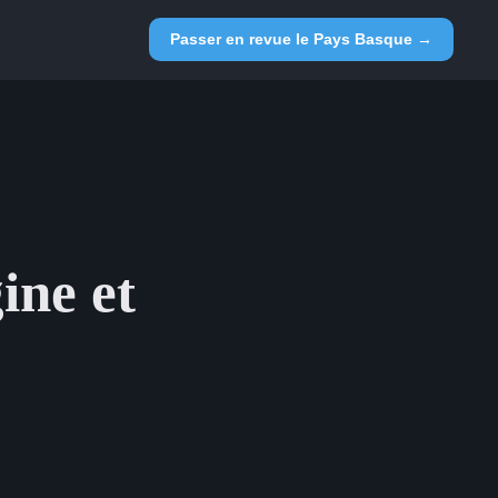
Passer en revue le Pays Basque →
ine et