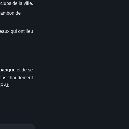
clubs de la ville.
 jambon de
eaux qui ont lieu
 basque
et de se
ndons chaudement
gkRAk