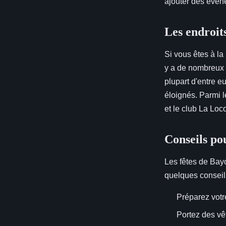
ajouter des événe
Les endroits
Si vous êtes à la
y a de nombreux b
plupart d'entre e
éloignés. Parmi l
et le club La Loc
Conseils po
Les fêtes de Bayo
quelques conseil
Préparez votre
Portez des vê